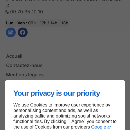
09 70 35 10 10
Lun - Ven :
09h - 12h / 14h - 18h
Accueil
Contactez-nous
Mentions légales
Plan du site
Your privacy is our priority
We use Cookies to improve user experience by
Haut de page
personalising content and ads, as well as
analyzing traffic and optimizing social networks
functionalities. By clicking "I Agree" you consent to
the use of Cookies from our providers
Google