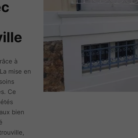
ec
ille
râce à
 La mise en
soins
es. Ce
iétés
haux bien
é
rouville,