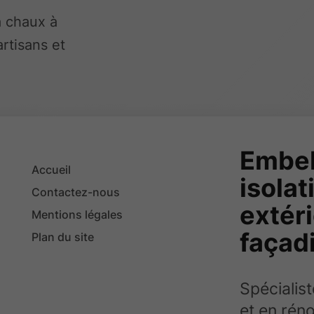
a chaux à
rtisans et
Embel
Accueil
isola
Contactez-nous
extéri
Mentions légales
façad
Plan du site
Spécialis
et en réno