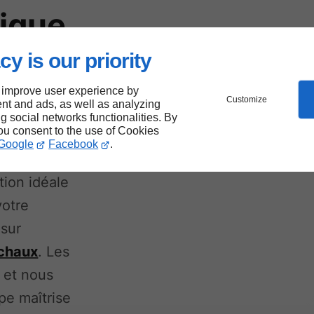
tique
nduit
cy is our priority
 improve user experience by
Customize
nt and ads, as well as analyzing
ng social networks functionalities. By
you consent to the use of Cookies
Google
Facebook
.
tion idéale
votre
 sur
 chaux
. Les
s et nous
pe maîtrise