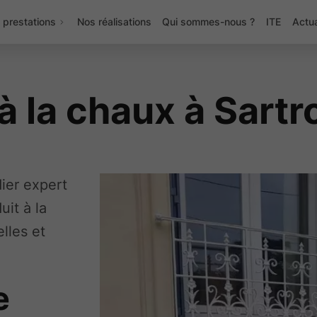
 prestations
Nos réalisations
Qui sommes-nous ?
ITE
Actua
à la chaux à Sartr
dier expert
uit à la
lles et
e