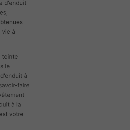
e d'enduit
es,
 obtenues
 vie à
 teinte
s le
d'enduit à
avoir-faire
evêtement
uit à la
est votre