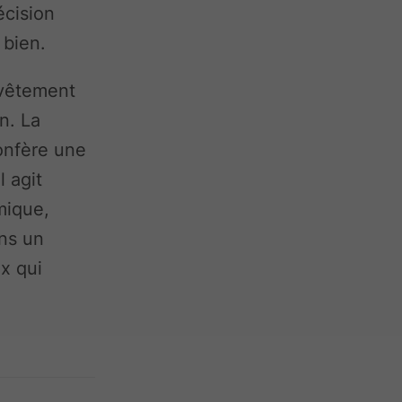
écision
 bien.
evêtement
n. La
onfère une
l agit
mique,
ons un
ux qui