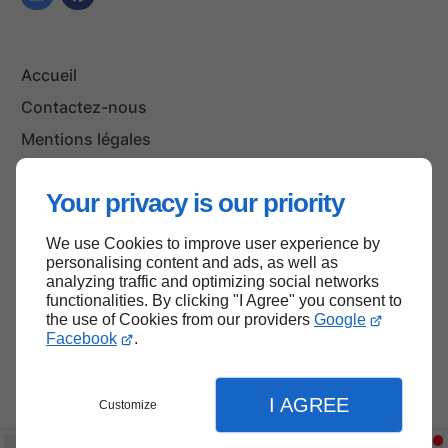
Accueil
Contactez-nous
Mentions légales
Plan du site
Your privacy is our priority
We use Cookies to improve user experience by
Haut de page
personalising content and ads, as well as
analyzing traffic and optimizing social networks
functionalities. By clicking "I Agree" you consent to
the use of Cookies from our providers
Google
Facebook
.
I AGREE
Customize