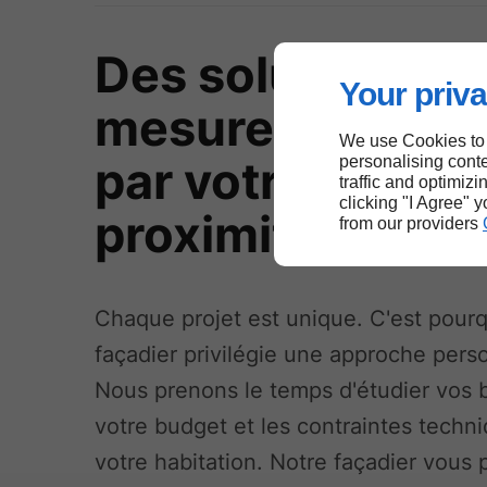
Des solutions su
Your priva
mesure proposé
We use Cookies to
par votre façadi
personalising conte
traffic and optimizi
clicking "I Agree" 
proximité
from our providers
Chaque projet est unique. C'est pourq
façadier privilégie une approche pers
Nous prenons le temps d'étudier vos 
votre budget et les contraintes techn
votre habitation. Notre façadier vous