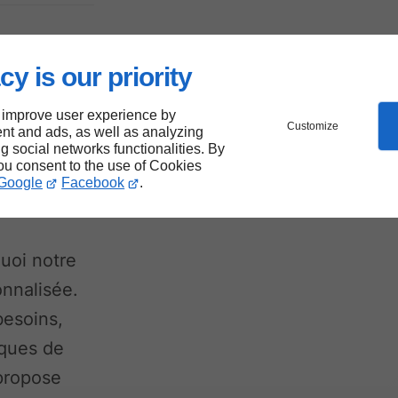
r
cy is our priority
es
 improve user experience by
Customize
er de
nt and ads, as well as analyzing
ng social networks functionalities. By
you consent to the use of Cookies
Google
Facebook
.
uoi notre
onnalisée.
besoins,
iques de
 propose