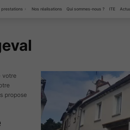
 prestations
Nos réalisations
Qui sommes-nous ?
ITE
Actua
geval
e votre
otre
us propose
e