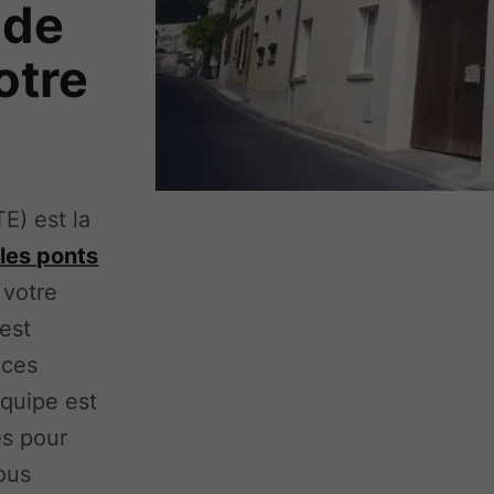
 de
otre
TE) est la
 les ponts
 votre
 est
 ces
quipe est
es pour
ous