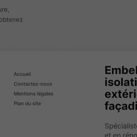
ure,
 obtenez
Embel
Accueil
isola
Contactez-nous
extéri
Mentions légales
façad
Plan du site
Spécialis
et en réno