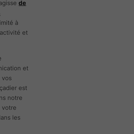
'agisse
de
s
imité à
ctivité et
e
nication et
n vos
çadier est
ns notre
à votre
dans les