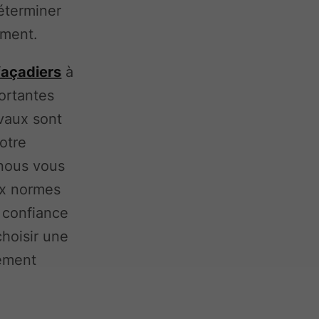
éterminer
iment.
façadiers
à
ortantes
vaux sont
otre
 nous vous
ux normes
e confiance
choisir une
sement